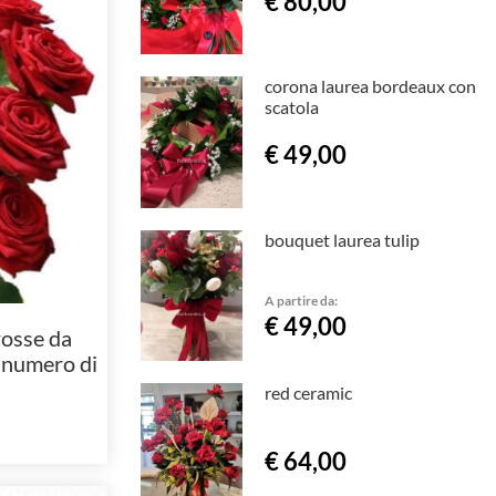
€ 80,00
corona laurea bordeaux con
scatola
€ 49,00
bouquet laurea tulip
A partire da:
€ 49,00
rosse da
 numero di
red ceramic
€ 64,00