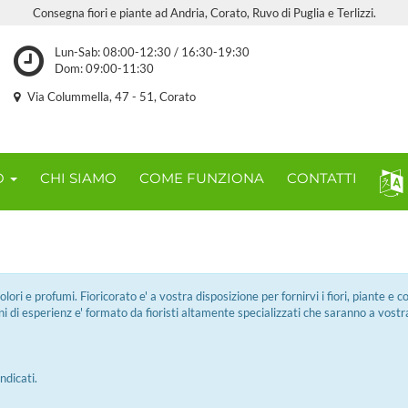
Consegna fiori e piante ad Andria, Corato, Ruvo di Puglia e Terlizzi.
Lun-Sab: 08:00-12:30 / 16:30-19:30
Dom: 09:00-11:30
Via Colummella, 47 - 51, Corato
O
CHI SIAMO
COME FUNZIONA
CONTATTI
ori e profumi. Fioricorato e' a vostra disposizione per fornirvi i fiori, piante e c
nni di esperienz e' formato da fioristi altamente specializzati che saranno a vostr
ndicati.