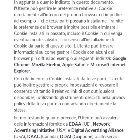
In aggiunta a quanto indicato in questo documento,
l'Utente può gestire le preferenze relative ai Cookie
direttamente all'interno del proprio browser ed impedire –
ad esempio – che terze parti possano installarne. Tramite
le preferenze del browser è inoltre possibile eliminare i
Cookie installati in passato, incluso il Cookie in cui venga
eventualmente salvato il consenso all'installazione di
Cookie da parte di questo sito. L'Utente può trovare
informazioni su come gestire i Cookie con alcuni dei
browser più diffusi ad esempio ai seguenti indirizzi:
Google
Chrome
,
Mozilla Firefox
,
Apple Safari
e
Microsoft Internet
Explorer
.
Con riferimento a Cookie installati da terze parti, l'Utente
può inoltre gestire le proprie impostazioni e revocare il
consenso visitando il relativo link di opt out (qualora
disponibile), utilizzando gli strumenti descritti nella privacy
policy della terza parte o contattando direttamente la
stessa.
Fermo restando quanto precede, l’Utente può avvalersi
delle informazioni fornite da
EDAA
(UE),
Network
Advertising Initiative
(USA) e
Digital Advertising Alliance
(USA),
DAAC
(Canada),
DDAI
(Giappone) o altri servizi