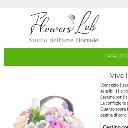
CATALOG
Viva 
L'omaggio è sem
sensibilità e c
Saremo ben lie
La confezione 
Quanto sopra fa
pagina di concl
Cestino con