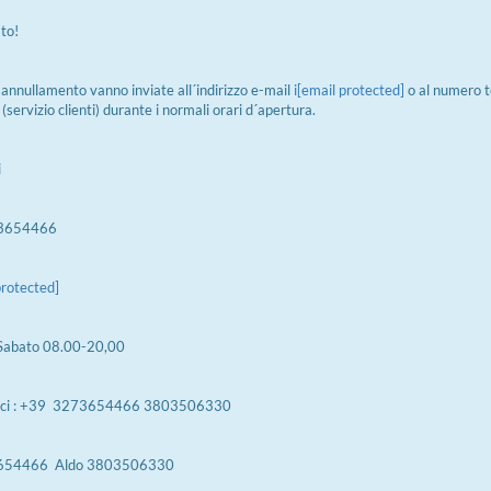
sto!
i annullamento vanno inviate all´indirizzo e-mail
i
[email protected]
o al numero t
rvizio clienti) durante i normali orari d´apertura.
i
73654466
protected]
 Sabato 08.00-20,00
onici : +39 3273654466 3803506330
3654466 Aldo 3803506330