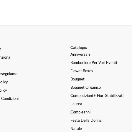
Catalogo:
o
Anniversari
nziona
Bomboniere Per Vari Eventi
Flower Boxes
nsegniamo
Bouquet
olicy
Bouquet Organico
licy
Composizioni E Fiori Stabilizzati
 Condizioni
Laurea
Compleanni
Festa Della Donna
Natale