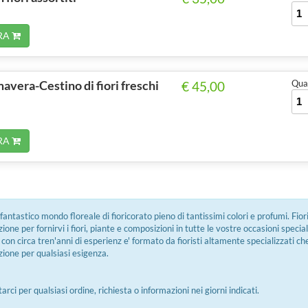
RA
mavera-Cestino di fiori freschi
Quan
€ 45,00
RA
fantastico mondo floreale di fioricorato pieno di tantissimi colori e profumi. Fior
ione per fornirvi i fiori, piante e composizioni in tutte le vostre occasioni speciali
con circa tren'anni di esperienz e' formato da fioristi altamente specializzati c
zione per qualsiasi esigenza.
rci per qualsiasi ordine, richiesta o informazioni nei giorni indicati.