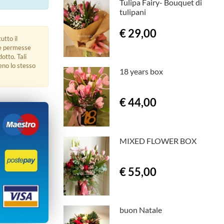
Tulipa Fairy- Bouquet di
tulipani
€ 29,00
utto il
ue permesse
dotto. Tali
eno lo stesso
18 years box
€ 44,00
MIXED FLOWER BOX
€ 55,00
buon Natale