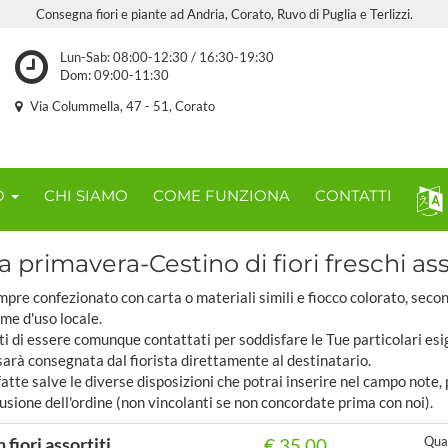
Consegna fiori e piante ad Andria, Corato, Ruvo di Puglia e Terlizzi.
Lun-Sab: 08:00-12:30 / 16:30-19:30
Dom: 09:00-11:30
Via Colummella, 47 - 51, Corato
O
CHI SIAMO
COME FUNZIONA
CONTATTI
la primavera-Cestino di fiori freschi asso
pre confezionato con carta o materiali simili e fiocco colorato, seco
ome d'uso locale.
ti di essere comunque contattati per soddisfare le Tue particolari esi
sarà consegnata dal fiorista direttamente al destinatario.
tte salve le diverse disposizioni che potrai inserire nel campo note,
usione dell'ordine (non vincolanti se non concordate prima con noi).
 fiori assortiti
Quan
€ 35,00