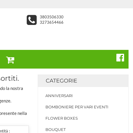
3803506330
3273654466
rtiti.
CATEGORIE
ndo la nostra
ANNIVERSARI
genze.
BOMBONIERE PER VARI EVENTI
 presente nella
FLOWER BOXES
BOUQUET
tità :