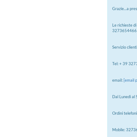
Grazie...a pre
Le richieste d
3273654466 (se
Servizio client
Tel: + 39 32
email:
[email 
Dal Lunedì al
Ordini telef
Mobile: 327