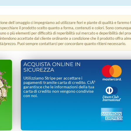
zione dell´omaggio ci impegniamo ad utilizzare fiori e piante di qualità e faremo t
rispecchiare il prodotto scelto quanto a forma, contenuti e colori. Sono comunq
 uno o più elementi per difficoltà di reperibilità sul mercato e deperibilità del pro
i intendono accettate dal cliente ordinante a condizione che il prodotto offra alm
tà/prezzo. Puoi sempre contattarci per concordare quanto ritieni necessario.
ACQUISTA ONLINE IN
SICUREZZA
Utilizziamo Stripe per accettare i
pagamenti tramite carta di credito. CiÃ²
garantisce che le informazioni della tua
carta di credito non vengono condivise
con noi.