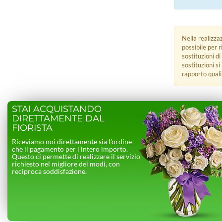
Nella realizza
possibile per 
sostituzioni di
sostituzioni s
rapporto quali
STAI ACQUISTANDO
DIRETTAMENTE DAL
FIORISTA
Riceviamo noi direttamente sia l’ordine
che il pagamento per l’intero importo.
Questo ci permette di realizzare il servizio
richiesto nel migliore dei modi, con
reciproca soddisfazione.