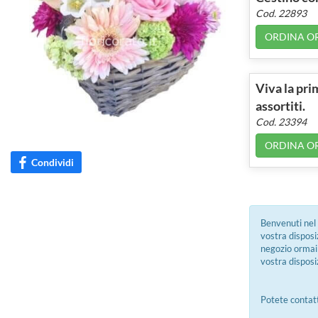
Cod. 22893
ORDINA O
Viva la pri
assortiti.
Cod. 23394
ORDINA O
Condividi
Benvenuti nel 
vostra disposiz
negozio ormai 
vostra disposi
Potete contatta